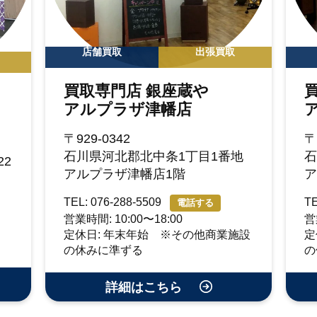
店舗買取
出張買取
買取専門店 銀座蔵や
アルプラザ津幡店
〒929-0342
〒
石川県河北郡北中条1丁目1番地
石
2
アルプラザ津幡店1階
ア
TEL: 076-288-5509
TE
電話する
営業時間: 10:00〜18:00
営
定休日: 年末年始 ※その他商業施設
定
の休みに準ずる
の
詳細はこちら