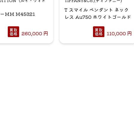
 VUITTON（ルイ・ヴィト
TIFFANY&Co.(ティファニー)
T スマイル ペンダント ネック
ーMM M45321
レス Au750 ホワイトゴールド
買取
買取
260,000
円
110,000
円
価格
価格