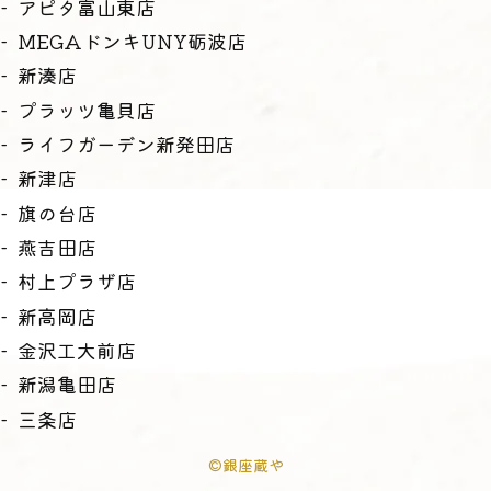
アピタ富山東店
MEGAドンキUNY砺波店
新湊店
プラッツ亀貝店
ライフガーデン新発田店
新津店
旗の台店
燕吉田店
村上プラザ店
新高岡店
金沢工大前店
新潟亀田店
三条店
©銀座蔵や