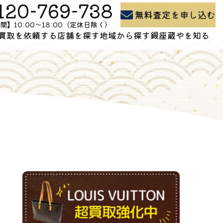
120-769-738
無料査定を申し込む
間】10:00〜18:00（定休日除く）
買取を依頼する
店舗を探す
地域から探す
銀座蔵やを知る
買取の流れ
石川県の買取
よくある質問
出張買取
富山県の買取
買取コラム
お問い合わせ
新潟県の買取
会社概要
。