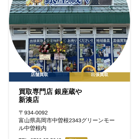
店舗買取
出張買取
買取専門店 銀座蔵や
新湊店
〒934-0092
富山県高岡市中曽根2343グリーンモー
ル中曽根内