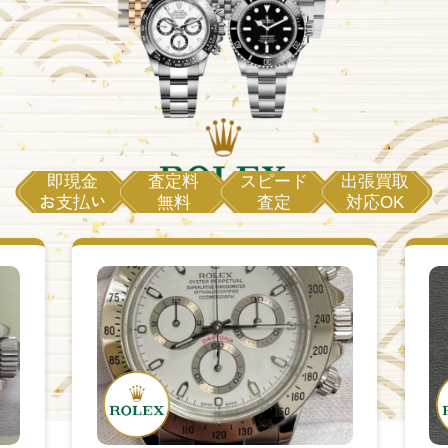
即現金
査定料
スピード
出張買取
お支払い
無料
査定
対応OK