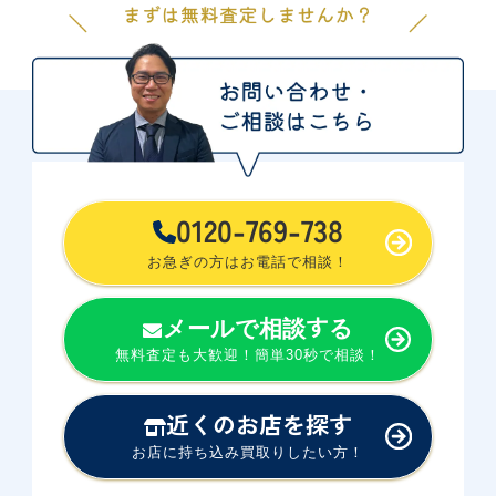
未使用品
中古品
円
未使用品
円
円
デイトジャスト36
Ref.126200
円
中古品
デイトナ 116500LN
中古品
円
未使用品
円
0120-769-738
未使用品
円
お急ぎの方はお電話で相談！
エクスプローラーI 214270
円
中古品
ロレックス GMTマスター 黒
中古品
メールで相談する
円
ベゼル 91番 16750
未使用品
無料査定も大歓迎！簡単30秒で相談！
円
円
未使用品
近くのお店を探す
デイトジャスト41
中古品
お店に持ち込み買取りしたい方！
Ref.126334G
円
デイトナ 116528