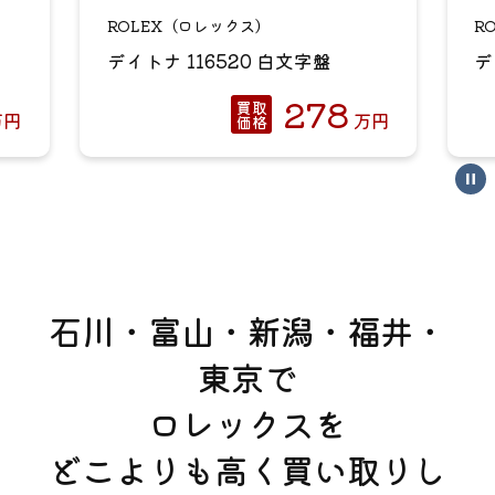
ROLEX（ロレックス）
R
デイトナ 116520 白文字盤
デ
278
買取
万
円
万
円
価格
石川・富山・新潟・福井・
東京で
ロレックスを
どこよりも高く買い取りし