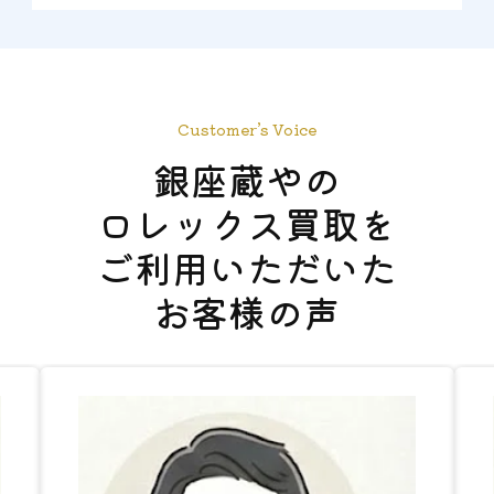
円
中古品
未使用品
未使用品
円
円
エクスプローラーII 16570
円
Customer’s Voice
中古品
中古品
銀座蔵やの
未使用品
円
ロレックス買取を
円
円
ご利用いただいた
中古品
お客様の声
円