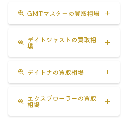
GMTマスターの買取相場
未使用品
GMTマスター 16700 ブラッ
円
ク オールトリチウム
デイトジャストの買取相
中古品
場
未使用品
円
デイトジャスト31
Ref.278240"
円
デイトナの買取相場
中古品
ロレックス サブマリーナー
デイトナ 116523G
未使用品
114060
円
エクスプローラーの買取
円
未使用品
相場
未使用品
中古品
エクスプローラーI 14270
円
ロレックス GMTマスター 赤
円
円
青ベゼル 16750
中古品