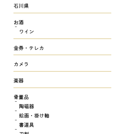
石川県
お酒
ワイン
金券・テレカ
カメラ
楽器
骨董品
陶磁器
絵画・掛け軸
書道具
刀剣