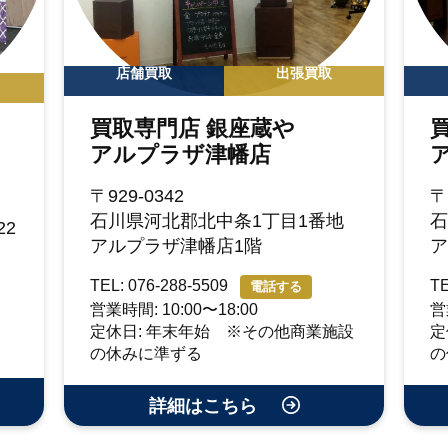
店舗買取
出張買取
買取専門店 銀座蔵や
アルプラザ津幡店
〒929-0342
〒
石川県河北郡北中条1丁目1番地
石
2
アルプラザ津幡店1階
ア
TEL: 076-288-5509
TE
電話する
営業時間: 10:00〜18:00
営
定休日: 年末年始 ※その他商業施設
定
の休みに準ずる
の
詳細はこちら