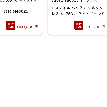
 VUITTON（ルイ・ヴィト
TIFFANY&Co.(ティファニー)
T スマイル ペンダント ネック
ーMM M45321
レス Au750 ホワイトゴールド
買取
買取
260,000
円
110,000
円
価格
価格