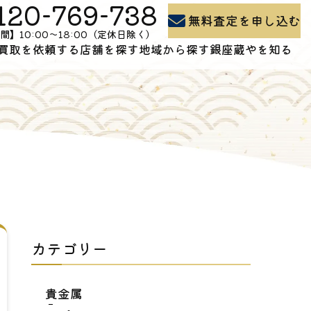
120-769-738
無料査定を申し込む
間】10:00〜18:00（定休日除く）
買取を依頼する
店舗を探す
地域から探す
銀座蔵やを知る
買取の流れ
石川県の買取
よくある質問
出張買取
富山県の買取
買取コラム
お問い合わせ
新潟県の買取
会社概要
カテゴリー
貴金属