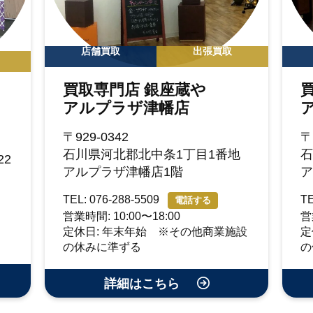
店舗買取
出張買取
買取専門店 銀座蔵や
アルプラザ津幡店
〒929-0342
〒
石川県河北郡北中条1丁目1番地
石
2
アルプラザ津幡店1階
ア
TEL: 076-288-5509
TE
電話する
営業時間: 10:00〜18:00
営
定休日: 年末年始 ※その他商業施設
定
の休みに準ずる
の
詳細はこちら