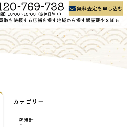
120-769-738
無料査定を申し込む
間】10:00〜18:00（定休日除く）
買取を依頼する
店舗を探す
地域から探す
銀座蔵やを知る
買取の流れ
石川県の買取
よくある質問
出張買取
富山県の買取
買取コラム
お問い合わせ
新潟県の買取
会社概要
カテゴリー
腕時計