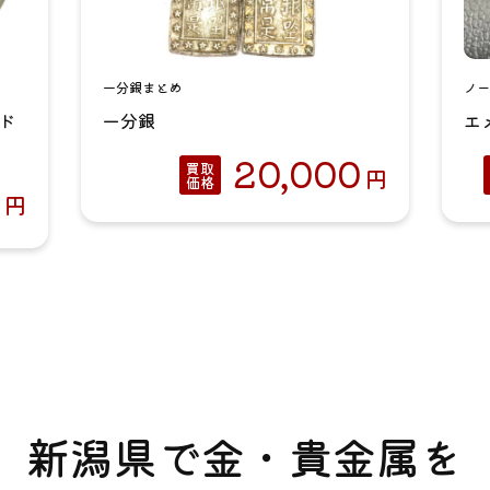
一分銀まとめ
ノー
0ド
一分銀
エ
20,000
買取
円
価格
円
新潟県で金・貴金属を