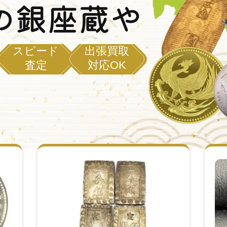
の銀座蔵や
スピード
出張買取
査定
対応OK