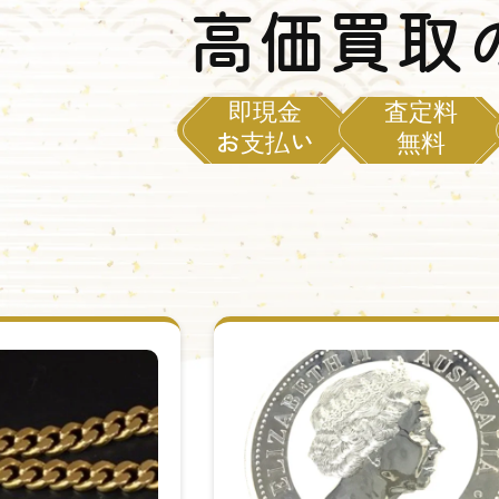
高価買取
即現金
査定料
お支払い
無料