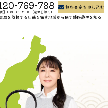
120-769-738
無料査定を申し込む
間】10:00〜18:00（定休日除く）
買取を依頼する
店舗を探す
地域から探す
銀座蔵やを知る
買取の流れ
石川県の買取
よくある質問
出張買取
富山県の買取
買取コラム
お問い合わせ
新潟県の買取
会社概要