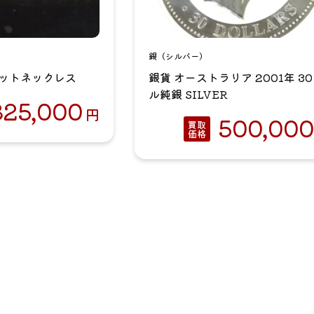
銀（シルバー）
面カットネックレス
銀貨 オーストラリア 2001年 3
ル純銀 SILVER
825,000
円
500,000
買取
価格