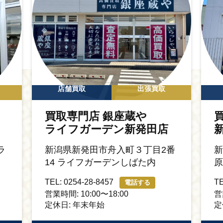
店舗買取
出張買取
買取専門店 銀座蔵や
ライフガーデン新発田店
ラ
新潟県新発田市舟入町３丁目2番
新
14 ライフガーデンしばた内
原
TEL: 0254-28-8457
TE
電話する
営業時間: 10:00〜18:00
営
定休日: 年末年始
定