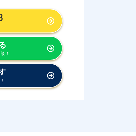
8
！
る
相談！
す
方！