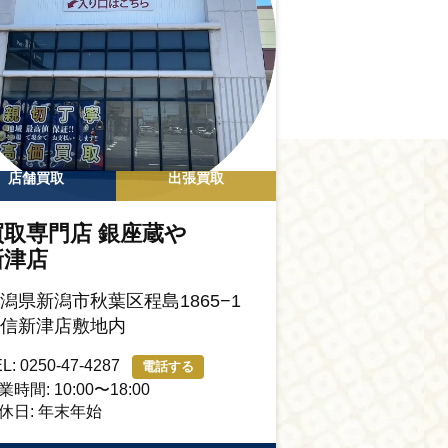
店舗買取
出張買取
買取専門店 銀座蔵や
新津店
潟県新潟市秋葉区程島1865−1
信新津店敷地内
L: 0250-47-4287
電話する
業時間: 10:00〜18:00
休日: 年末年始