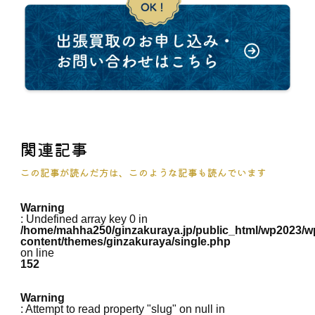
関連記事
この記事が読んだ方は、このような記事も読んでいます
Warning
: Undefined array key 0 in
/home/mahha250/ginzakuraya.jp/public_html/wp2023/w
content/themes/ginzakuraya/single.php
on line
152
Warning
: Attempt to read property "slug" on null in