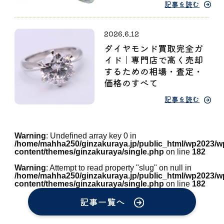
記事を読む
2026.6.12
ダイヤモンド買取完全ガ
イド｜専門店で高く売却
するための相場・査定・
価格のすべて
記事を読む
Warning
: Undefined array key 0 in
/home/mahha250/ginzakuraya.jp/public_html/wp2023/w
content/themes/ginzakuraya/single.php
on line
182
Warning
: Attempt to read property "slug" on null in
/home/mahha250/ginzakuraya.jp/public_html/wp2023/w
content/themes/ginzakuraya/single.php
on line
182
記事一覧へ