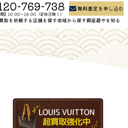
120-769-738
無料査定を申し込む
間】10:00〜18:00（定休日除く）
買取を依頼する
店舗を探す
地域から探す
銀座蔵やを知る
買取の流れ
石川県の買取
よくある質問
出張買取
富山県の買取
買取コラム
お問い合わせ
新潟県の買取
会社概要