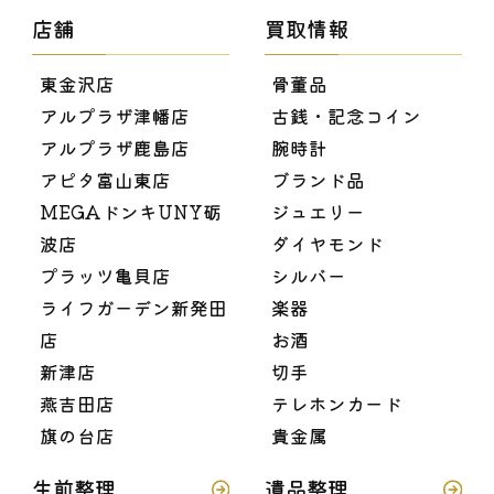
店舗
買取情報
東金沢店
骨董品
アルプラザ津幡店
古銭・記念コイン
アルプラザ鹿島店
腕時計
アピタ富山東店
ブランド品
MEGAドンキUNY砺
ジュエリー
波店
ダイヤモンド
プラッツ亀貝店
シルバー
ライフガーデン新発田
楽器
店
お酒
新津店
切手
燕吉田店
テレホンカード
旗の台店
貴金属
生前整理
遺品整理