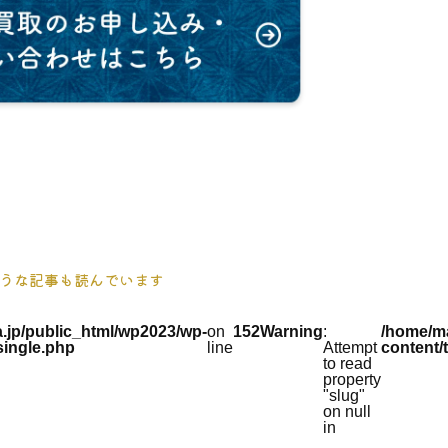
うな記事も読んでいます
.jp/public_html/wp2023/wp-
on
152
Warning
:
/home/ma
single.php
line
Attempt
content/
to read
property
"slug"
on null
in