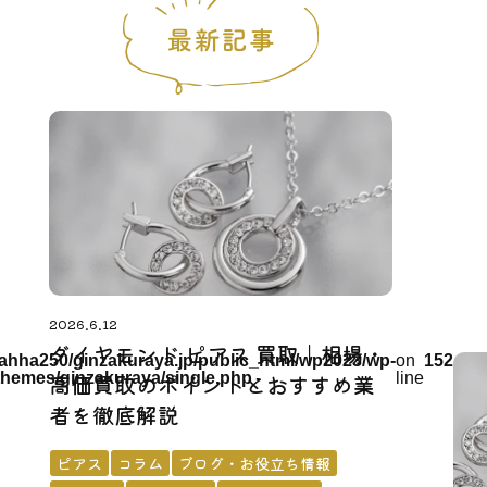
2026.6.12
ダイヤモンド ピアス 買取｜相場・
hha250/ginzakuraya.jp/public_html/wp2023/wp-
on
152
themes/ginzakuraya/single.php
高価買取のポイントとおすすめ業
line
者を徹底解説
ピアス
コラム
ブログ・お役立ち情報