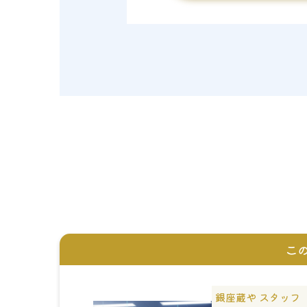
こ
銀座蔵や スタッフ