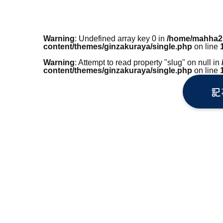
Warning
: Undefined array key 0 in
/home/mahha25
content/themes/ginzakuraya/single.php
on line
Warning
: Attempt to read property "slug" on null in
content/themes/ginzakuraya/single.php
on line
記