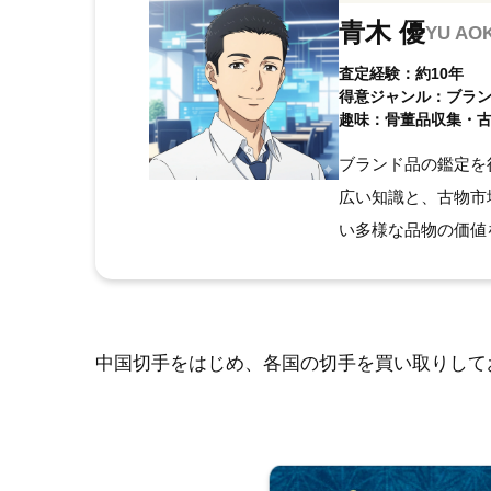
青木 優
YU AOK
査定経験：約10年
得意ジャンル：ブラ
趣味：骨董品収集・
ブランド品の鑑定を
広い知識と、古物市
い多様な品物の価値
中国切手をはじめ、各国の切手を買い取りして