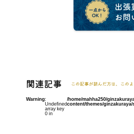
関連記事
この記事が読んだ方は、このよ
Warning
:
/home/mahha250/ginzakuraya
Undefined
content/themes/ginzakuraya/
array key
0 in