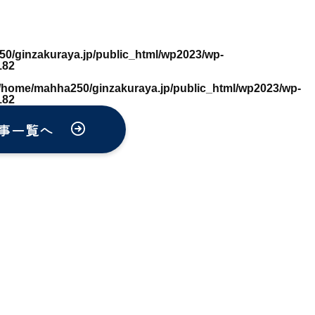
0/ginzakuraya.jp/public_html/wp2023/wp-
182
/home/mahha250/ginzakuraya.jp/public_html/wp2023/wp-
182
事一覧へ