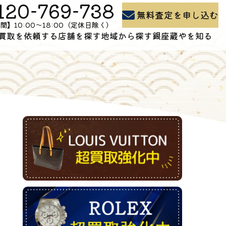
120-769-738
無料査定を申し込む
間】10:00〜18:00（定休日除く）
買取を依頼する
店舗を探す
地域から探す
銀座蔵やを知る
買取の流れ
石川県の買取
よくある質問
出張買取
富山県の買取
買取コラム
お問い合わせ
新潟県の買取
会社概要