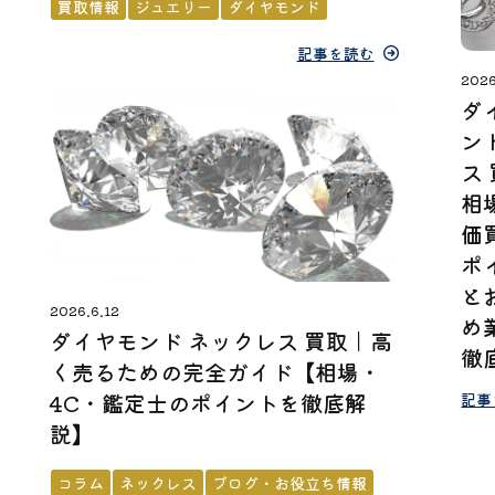
買取情報
ジュエリー
ダイヤモンド
記事を読む
2026
ダ
ン
ス
相
価
ポ
と
2026.6.12
め
ダイヤモンド ネックレス 買取｜高
徹
く売るための完全ガイド【相場・
4C・鑑定士のポイントを徹底解
記事
説】
コラム
ネックレス
ブログ・お役立ち情報