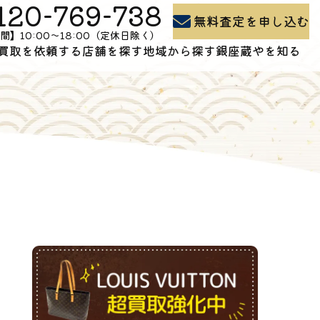
120-769-738
無料査定を申し込む
間】10:00〜18:00（定休日除く）
買取を依頼する
店舗を探す
地域から探す
銀座蔵やを知る
買取の流れ
石川県の買取
よくある質問
出張買取
富山県の買取
買取コラム
お問い合わせ
新潟県の買取
会社概要
。