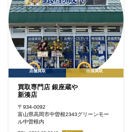
店舗買取
出張買取
買取専門店 銀座蔵や
新湊店
〒934-0092
富山県高岡市中曽根2343グリーンモー
ル中曽根内