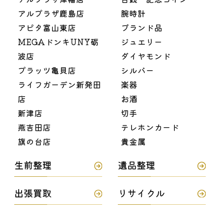
アルプラザ鹿島店
腕時計
アピタ富山東店
ブランド品
MEGAドンキUNY砺
ジュエリー
波店
ダイヤモンド
プラッツ亀貝店
シルバー
ライフガーデン新発田
楽器
店
お酒
新津店
切手
燕吉田店
テレホンカード
旗の台店
貴金属
生前整理
遺品整理
出張買取
リサイクル