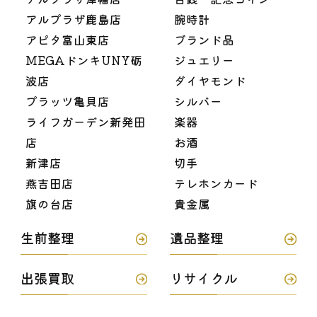
アルプラザ鹿島店
腕時計
アピタ富山東店
ブランド品
MEGAドンキUNY砺
ジュエリー
波店
ダイヤモンド
プラッツ亀貝店
シルバー
ライフガーデン新発田
楽器
店
お酒
新津店
切手
燕吉田店
テレホンカード
旗の台店
貴金属
生前整理
遺品整理
出張買取
リサイクル