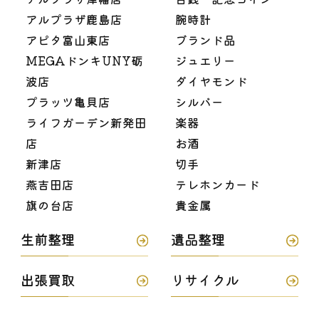
アルプラザ鹿島店
腕時計
アピタ富山東店
ブランド品
MEGAドンキUNY砺
ジュエリー
波店
ダイヤモンド
プラッツ亀貝店
シルバー
ライフガーデン新発田
楽器
店
お酒
新津店
切手
燕吉田店
テレホンカード
旗の台店
貴金属
生前整理
遺品整理
出張買取
リサイクル